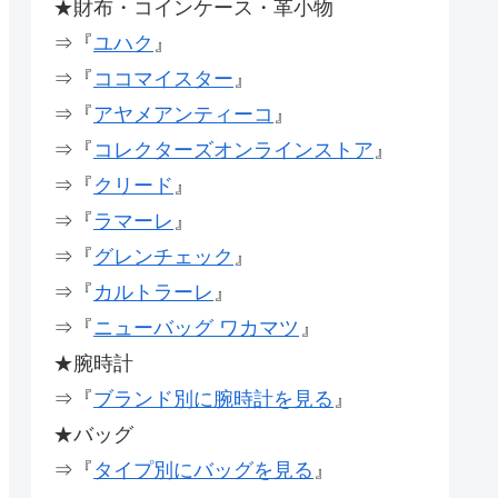
★財布・コインケース・革小物
⇒『
ユハク
』
⇒『
ココマイスター
』
⇒『
アヤメアンティーコ
』
⇒『
コレクターズオンラインストア
』
⇒『
クリード
』
⇒『
ラマーレ
』
⇒『
グレンチェック
』
⇒『
カルトラーレ
』
⇒『
ニューバッグ ワカマツ
』
★腕時計
⇒『
ブランド別に腕時計を見る
』
★バッグ
⇒『
タイプ別にバッグを見る
』