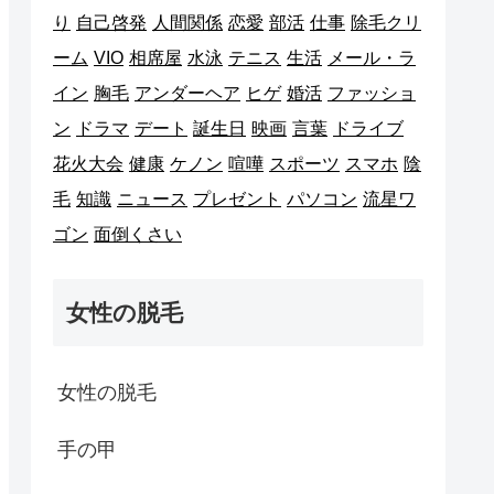
り
自己啓発
人間関係
恋愛
部活
仕事
除毛クリ
ーム
VIO
相席屋
水泳
テニス
生活
メール・ラ
イン
胸毛
アンダーヘア
ヒゲ
婚活
ファッショ
ン
ドラマ
デート
誕生日
映画
言葉
ドライブ
花火大会
健康
ケノン
喧嘩
スポーツ
スマホ
陰
毛
知識
ニュース
プレゼント
パソコン
流星ワ
ゴン
面倒くさい
女性の脱毛
女性の脱毛
手の甲