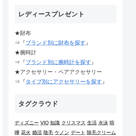
レディースプレゼント
★財布
⇒『
ブランド別に財布を探す
』
★腕時計
⇒『
ブランド別に腕時計を探す
』
★アクセサリー・ペアアクセサリー
⇒『
タイプ別にアクセサリーを探す
』
タグクラウド
ディズニー
VIO
知識
クリスマス
生活
水泳
喧
嘩
花火
婚活
陰毛
ケノン
デート
除毛クリーム