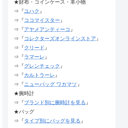
★財布・コインケース・革小物
⇒『
ユハク
』
⇒『
ココマイスター
』
⇒『
アヤメアンティーコ
』
⇒『
コレクターズオンラインストア
』
⇒『
クリード
』
⇒『
ラマーレ
』
⇒『
グレンチェック
』
⇒『
カルトラーレ
』
⇒『
ニューバッグ ワカマツ
』
★腕時計
⇒『
ブランド別に腕時計を見る
』
★バッグ
⇒『
タイプ別にバッグを見る
』