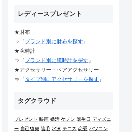
レディースプレゼント
★財布
⇒『
ブランド別に財布を探す
』
★腕時計
⇒『
ブランド別に腕時計を探す
』
★アクセサリー・ペアアクセサリー
⇒『
タイプ別にアクセサリーを探す
』
タグクラウド
プレゼント
映画
婚活
ケノン
誕生日
ディズニ
ー
自己啓発
陰毛
水泳
テニス
恋愛
パソコン