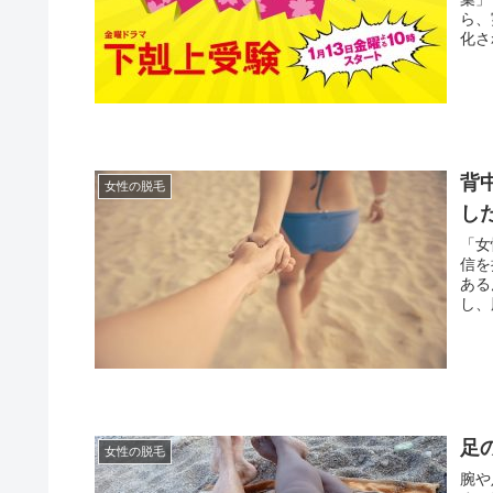
ら、
化さ
背
女性の脱毛
し
「女
信を
ある
し、
足
女性の脱毛
腕や