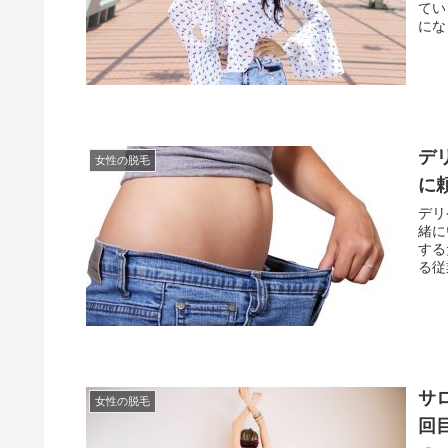
てい
にな
デ
女性の脱毛
に
デリ
緒に
する
る従
サ
女性の脱毛
回