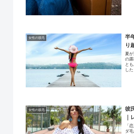
半
女性の脱毛
り
夏が
の露
とも
した
彼
女性の脱毛
｜
「恋
ダ毛