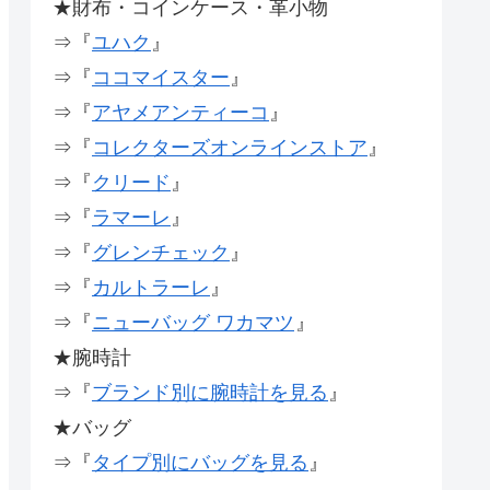
★財布・コインケース・革小物
⇒『
ユハク
』
⇒『
ココマイスター
』
⇒『
アヤメアンティーコ
』
⇒『
コレクターズオンラインストア
』
⇒『
クリード
』
⇒『
ラマーレ
』
⇒『
グレンチェック
』
⇒『
カルトラーレ
』
⇒『
ニューバッグ ワカマツ
』
★腕時計
⇒『
ブランド別に腕時計を見る
』
★バッグ
⇒『
タイプ別にバッグを見る
』