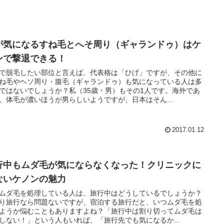
が気になるすね毛とへそ周り（ギャランドゥ）はケ
ンで撃退できる！
で脱毛したい部位と言えば、代表格は「ひげ」ですが、その他に
ね毛やヘソ周り・腹毛（ギャランドゥ）も気になっている人は多
ではないでしょうか？私（35歳・男）もその1人です。海外であ
、体毛が濃いほうが男らしいようですが、日本はそん...
2017.01.12
行中もムダ毛が気にならなくなった！クリニックに
ないケノンの魅力
ムダ毛を処理している人は、旅行中はどうしているでしょうか？
り旅行なら問題ないですが、宿泊する旅行だと、いつムダ毛を処
ようか悩むこともありますよね？「旅行中は割り切ってムダ毛は
しない！」という人もいれば、「旅行先でも気になるか...