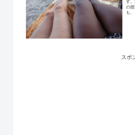
す。
の授
も、
スポ