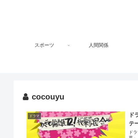
スポーツ
人間関係
cocouyu
ド
ドラマ
テ
ドラ
葉」