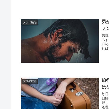
男
メンズ脱毛
ノ
男性
もす
いの
れば
旅
女性の脱毛
は
毎日
日帰
理し
処理