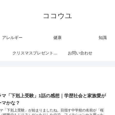
ココウユ
アレルギー
健康
知識
クリスマスプレゼント特
お問い合わせ
集
ラマ「下剋上受験」1話の感想｜学歴社会と家族愛が
ーマかな？
マ「下剋上受験」が始まりましたね。目指す中学校の名前が「桜
（桜蔭のもじり？）だったりしたので、フィクションかと思った