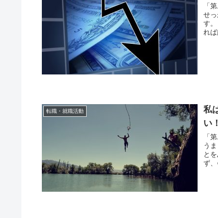
「第
せっ
す。
れば
私
転職・就職活動
い
「第
うま
とを
ず、