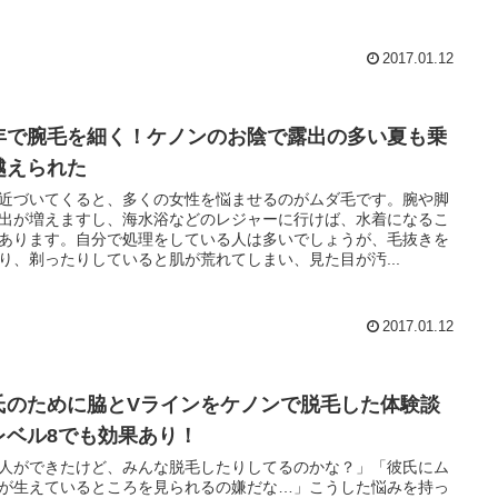
2017.01.12
年で腕毛を細く！ケノンのお陰で露出の多い夏も乗
越えられた
近づいてくると、多くの女性を悩ませるのがムダ毛です。腕や脚
出が増えますし、海水浴などのレジャーに行けば、水着になるこ
あります。自分で処理をしている人は多いでしょうが、毛抜きを
り、剃ったりしていると肌が荒れてしまい、見た目が汚...
2017.01.12
氏のために脇とVラインをケノンで脱毛した体験談
レベル8でも効果あり！
人ができたけど、みんな脱毛したりしてるのかな？」「彼氏にム
が生えているところを見られるの嫌だな…」こうした悩みを持っ