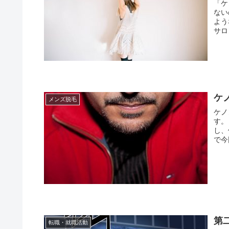
「ケ
ない
よう
サロ
ケ
メンズ脱毛
ケノ
す。
し、
で今
第
転職・就職活動