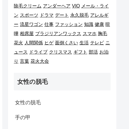
除毛クリーム
アンダーヘア
VIO
メール・ライ
ン
スポーツ
ドラマ
デート
永久脱毛
アレルギ
ー
流星ワゴン
仕事
ファッション
知識
健康
喧
嘩
相席屋
ブラジリアンワックス
スマホ
胸毛
花火
人間関係
ヒゲ
面倒くさい
生活
テレビ
ニ
ュース
ドライブ
クリスマス
ギフト
部活
お泊
り
言葉
花火大会
女性の脱毛
女性の脱毛
手の甲