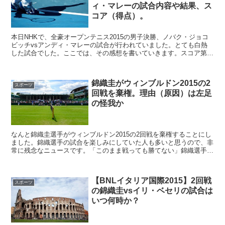
ィ・マレーの試合内容や結果、ス
コア（得点）。
本日NHKで、全豪オープンテニス2015の男子決勝、ノバク・ジョコ
ビッチvsアンディ・マレーの試合が行われていました。とても白熱
した試合でした。ここでは、その感想を書いていきます。スコア第1
セット：ジョコビッチ7－6マレー※タイブレークはジ...
錦織圭がウィンブルドン2015の2
スポーツ
回戦を棄権。理由（原因）は左足
の怪我か
なんと錦織圭選手がウィンブルドン2015の2回戦を棄権することにし
ました。錦織選手の試合を楽しみにしていた人も多いと思うので、非
常に残念なニュースです。「このまま戦っても勝てない」錦織選手
は、試合前に練習を行っていました。しかし、その時に試...
【BNLイタリア国際2015】2回戦
スポーツ
の錦織圭vsイリ・ベセリの試合は
いつ何時か？