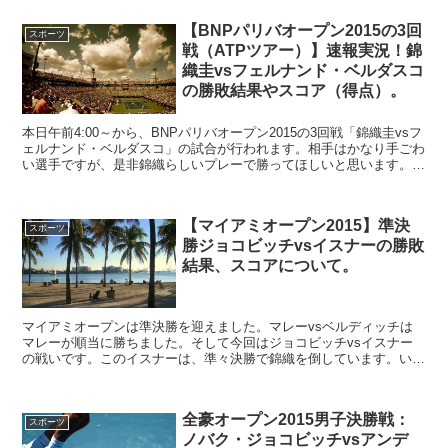
【BNPパリバオープン2015の3回
スポーツ
戦（ATPツアー）】速報実況！錦
織圭vsフェルナンド・ベルダスコ
の勝敗結果やスコア（得点）。
本日午前4:00～から、BNPパリバオープン2015の3回戦「錦織圭vsフ
ェルナンド・ベルダスコ」の試合が行われます。相手はかなり手ごわ
い選手ですが、是非錦織らしいプレーで勝ってほしいと思います。こ
こではリアルタイム（速報）で実況していきま...
【マイアミオープン2015】準決
スポーツ
勝ジョコビッチvsイスナーの勝敗
結果、スコアについて。
マイアミオープンは準決勝を迎えました。マレーvsベルディッチは
マレーが順当に勝ちました。そして今回はジョコビッチvsイスナー
の戦いです。このイスナーは、準々決勝で錦織を倒しています。いっ
たい世界ランク1位をどこまで追い込むのか？ここでは試合...
全豪オープン2015男子決勝戦：
スポーツ
ノバク・ジョコビッチvsアンデ