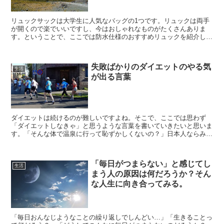
リュックサックは大学生に人気なバッグの1つです。リュックは両手
が開くので楽でいいですし、今はおしゃれなものがたくさんありま
す。ということで、ここでは防水仕様のおすすめリュックを紹介して
いきたいと思います。⇒プライベートに使える最高にオシャレ...
失敗ばかりのダイエットのやる気
生活
が出る言葉
ダイエットは続けるのが難しいですよね。そこで、ここでは思わず
「ダイエットしなきゃ」と思うような言葉を書いていきたいと思いま
す。「そんな体で温泉に行って恥ずかしくないの？」日本人ならみん
なと温泉に行く習慣がありますが、その時に恥ずかしくありま...
「毎日がつまらない」と感じてし
生活
まう人の原因は何だろうか？そん
な人生に向き合ってみる。
「毎日おんなじようなことの繰り返しでしんどい…」「生きることっ