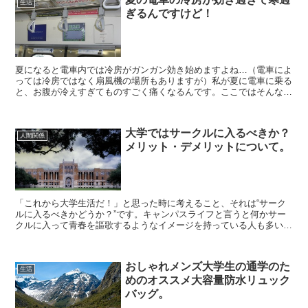
生活
ぎるんですけど！
夏になると電車内では冷房がガンガン効き始めますよね…（電車によ
っては冷房ではなく扇風機の場所もありますが）私が夏に電車に乗る
と、お腹が冷えすぎてものすごく痛くなるんです。ここではそんな嘆
きを書いていきたいと思います。目次暑がりだからこそ寒く...
大学ではサークルに入るべきか？
人間関係
メリット・デメリットについて。
「これから大学生活だ！」と思った時に考えること、それは“サーク
ルに入るべきかどうか？”です。キャンパスライフと言うと何かサー
クルに入って青春を謳歌するようなイメージを持っている人も多いの
ではないでしょうか？じゃあ逆にサークルに入らなかったら...
おしゃれメンズ大学生の通学のた
生活
めのオススメ大容量防水リュック
バッグ。