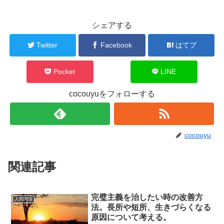
シェアする
Twitter
Facebook
はてブ
Pocket
LINE
cocouyuをフォローする
cocouyu
関連記事
完璧主義を治したい時の改善方
人間関係
法。長所や短所、生きづらくなる
原因について考える。