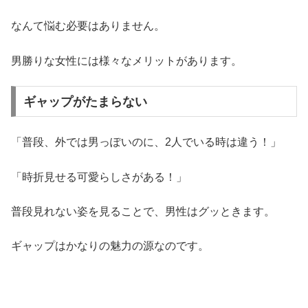
なんて悩む必要はありません。
男勝りな女性には様々なメリットがあります。
ギャップがたまらない
「普段、外では男っぽいのに、2人でいる時は違う！」
「時折見せる可愛らしさがある！」
普段見れない姿を見ることで、男性はグッときます。
ギャップはかなりの魅力の源なのです。