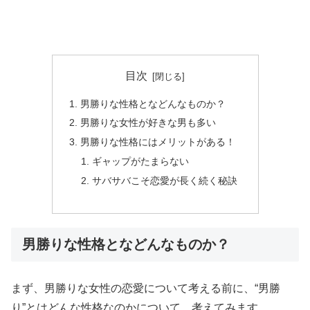
目次
男勝りな性格となどんなものか？
男勝りな女性が好きな男も多い
男勝りな性格にはメリットがある！
ギャップがたまらない
サバサバこそ恋愛が長く続く秘訣
男勝りな性格となどんなものか？
まず、男勝りな女性の恋愛について考える前に、“男勝
り”とはどんな性格なのかについて、考えてみます。