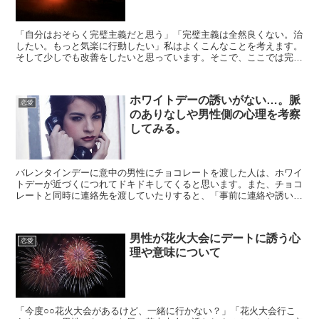
「自分はおそらく完璧主義だと思う」「完璧主義は全然良くない。治
したい。もっと気楽に行動したい」私はよくこんなことを考えます。
そして少しでも改善をしたいと思っています。そこで、ここでは完璧
主義について考えていきたいと思います。完璧主義の長所と...
ホワイトデーの誘いがない…。脈
恋愛
のありなしや男性側の心理を考察
してみる。
バレンタインデーに意中の男性にチョコレートを渡した人は、ホワイ
トデーが近づくにつれてドキドキしてくると思います。また、チョコ
レートと同時に連絡先を渡していたりすると、「事前に連絡や誘いが
ない…」と不安になる人もいるでしょう。そこで、ここでは...
男性が花火大会にデートに誘う心
恋愛
理や意味について
「今度○○花火大会があるけど、一緒に行かない？」「花火大会行こ