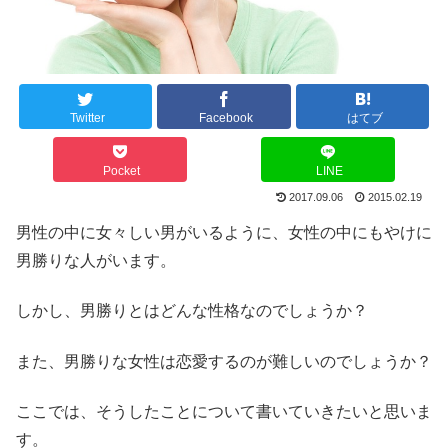
Twitter
Facebook
はてブ
Pocket
LINE
2017.09.06
2015.02.19
男性の中に女々しい男がいるように、女性の中にもやけに
男勝りな人がいます。
しかし、男勝りとはどんな性格なのでしょうか？
また、男勝りな女性は恋愛するのが難しいのでしょうか？
ここでは、そうしたことについて書いていきたいと思いま
す。