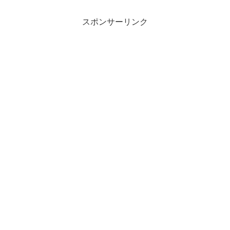
スポンサーリンク