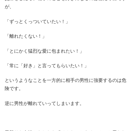
が、
「ずっとくっついていたい！」
「離れたくない！」
「とにかく猛烈な愛に包まれたい！」
「常に「好き」と言ってもらいたい！」
というようなことを一方的に相手の男性に強要するのは危
険です。
逆に男性が離れていってしまいます。