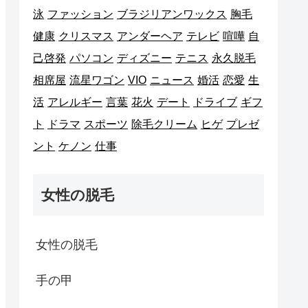
泳
ファッション
ブラジリアンワックス
胸毛
健康
クリスマス
アンダーヘア
テレビ
喧嘩
自
己啓発
パソコン
ディズニー
テニス
永久脱毛
相席屋
流星ワゴン
VIO
ニュース
婚活
恋愛
生
活
アレルギー
言葉
花火
デート
ドライブ
ギフ
ト
ドラマ
スポーツ
除毛クリーム
ヒゲ
プレゼ
ント
ケノン
仕事
女性の脱毛
女性の脱毛
手の甲