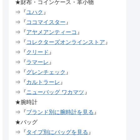
★財布・コインケース・革小物
⇒『
ユハク
』
⇒『
ココマイスター
』
⇒『
アヤメアンティーコ
』
⇒『
コレクターズオンラインストア
』
⇒『
クリード
』
⇒『
ラマーレ
』
⇒『
グレンチェック
』
⇒『
カルトラーレ
』
⇒『
ニューバッグ ワカマツ
』
★腕時計
⇒『
ブランド別に腕時計を見る
』
★バッグ
⇒『
タイプ別にバッグを見る
』