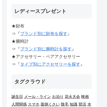
レディースプレゼント
★財布
⇒『
ブランド別に財布を探す
』
★腕時計
⇒『
ブランド別に腕時計を探す
』
★アクセサリー・ペアアクセサリー
⇒『
タイプ別にアクセサリーを探す
』
タグクラウド
誕生日
メール・ライン
お泊り
花火大会
映画
人間関係
スマホ
面倒くさい
陰毛
知識
部活
水