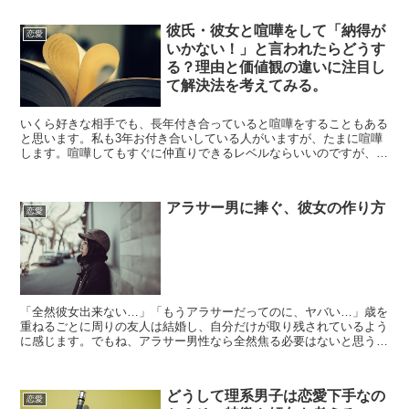
彼氏・彼女と喧嘩をして「納得が
恋愛
いかない！」と言われたらどうす
る？理由と価値観の違いに注目し
て解決法を考えてみる。
いくら好きな相手でも、長年付き合っていると喧嘩をすることもある
と思います。私も3年お付き合いしている人がいますが、たまに喧嘩
します。喧嘩してもすぐに仲直りできるレベルならいいのですが、中
にはどちらも納得がいかず、延長戦に突入してしまうことも...
アラサー男に捧ぐ、彼女の作り方
恋愛
「全然彼女出来ない…」「もうアラサーだってのに、ヤバい…」歳を
重ねるごとに周りの友人は結婚し、自分だけが取り残されているよう
に感じます。でもね、アラサー男性なら全然焦る必要はないと思うん
ですよ！なぜなら、アラサー男性にはある程度の経済力があ...
どうして理系男子は恋愛下手なの
恋愛