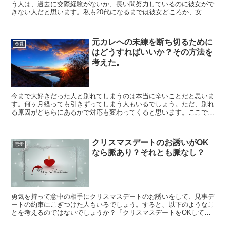
う人は、過去に交際経験がないか、長い間努力しているのに彼女がで
きない人だと思います。私も20代になるまでは彼女どころか、女友
達もいないレベルで、「自分が恋愛するなんて到底ありえな...
元カレへの未練を断ち切るために
恋愛
はどうすればいいか？その方法を
考えた。
今まで大好きだった人と別れてしまうのは本当に辛いことだと思いま
す。何ヶ月経っても引きずってしまう人もいるでしょう。ただ、別れ
る原因がどちらにあるかで対応も変わってくると思います。ここで
は、どうしたら元カレへの未練を断ち切ることが出来るかにつ...
クリスマスデートのお誘いがOK
恋愛
なら脈あり？それとも脈なし？
勇気を持って意中の相手にクリスマスデートのお誘いをして、見事デ
ートの約束にこぎつけた人もいるでしょう。すると、以下のようなこ
とを考えるのではないでしょうか？「クリスマスデートをOKしてく
れたってことは、相手もまんざらでもない？」「相手も多少...