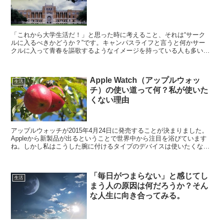
「これから大学生活だ！」と思った時に考えること、それは“サーク
ルに入るべきかどうか？”です。キャンパスライフと言うと何かサー
クルに入って青春を謳歌するようなイメージを持っている人も多いの
ではないでしょうか？じゃあ逆にサークルに入らなかったら...
Apple Watch（アップルウォッ
生活
チ）の使い道って何？私が使いた
くない理由
アップルウォッチが2015年4月24日に発売することが決まりました。
Appleから新製品が出るということで世界中から注目を浴びています
ね。しかし私はこうした腕に付けるタイプのデバイスは使いたくない
なと考えています。今回はその理由を書いていき...
「毎日がつまらない」と感じてし
生活
まう人の原因は何だろうか？そん
な人生に向き合ってみる。