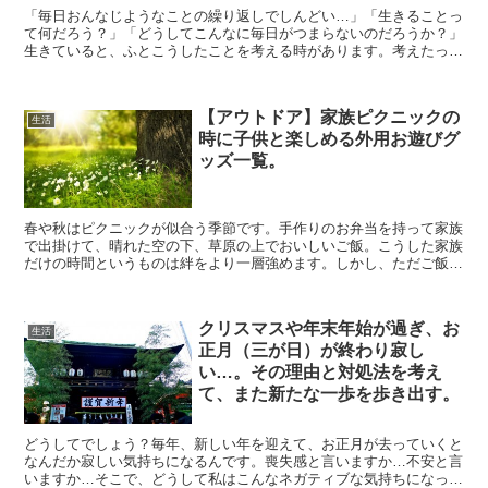
「毎日おんなじようなことの繰り返しでしんどい…」「生きることっ
て何だろう？」「どうしてこんなに毎日がつまらないのだろうか？」
生きていると、ふとこうしたことを考える時があります。考えたって
すぐに解決するわけではありません。それでも、今を打開し...
【アウトドア】家族ピクニックの
生活
時に子供と楽しめる外用お遊びグ
ッズ一覧。
春や秋はピクニックが似合う季節です。手作りのお弁当を持って家族
で出掛けて、晴れた空の下、草原の上でおいしいご飯。こうした家族
だけの時間というものは絆をより一層強めます。しかし、ただご飯を
食べてのんびりするだけではもったいない。もしお子さんが...
クリスマスや年末年始が過ぎ、お
生活
正月（三が日）が終わり寂し
い…。その理由と対処法を考え
て、また新たな一歩を歩き出す。
どうしてでしょう？毎年、新しい年を迎えて、お正月が去っていくと
なんだか寂しい気持ちになるんです。喪失感と言いますか…不安と言
いますか…そこで、どうして私はこんなネガティブな気持ちになって